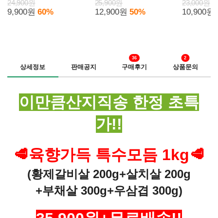
스)
널/스위트/마늘빵) 6봉
24,900원
25,900원
23,000원
9,900원
60%
12,900원
50%
10,900원
36
2
상세정보
판매공지
구매후기
상품문의
이만큼산지직송 한정 초특
가!!
🥩육향가득 특수모듬 1kg🥩
(황제갈비살 200g+살치살 200g
+부채살 300g+우삼겹 300g)