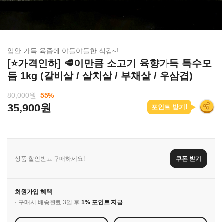
입안 가득 육즙에 야들야들한 식감~!
[⭐가격인하] 🥩이만큼 소고기 육향가득 특수모
듬 1kg (갈비살 / 살치살 / 부채살 / 우삼겹)
80,000원
55
%
35,900원
포인트 받기!
상품 할인받고 구매하세요!
쿠폰 받기
회원가입 혜택
· 구매시 배송완료 3일 후
1% 포인트 지급