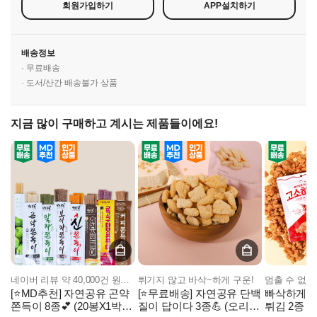
회원가입하기
APP설치하기
배송정보
· 무료배송
· 도서/산간 배송불가 상품
지금 많이 구매하고 계시는 제품들이에요!
네이버 리뷰 약 40,000건 원조 곤약쫀득이!
튀기지 않고 바삭~하게 구운!
[⭐MD추천] 자연공유 곤약
[⭐무료배송] 자연공유 단백
빠삭하게 튀
쫀득이 8종💕 (20봉X1박
질이 답이다 3종💪 (오리지
튀김 2종 