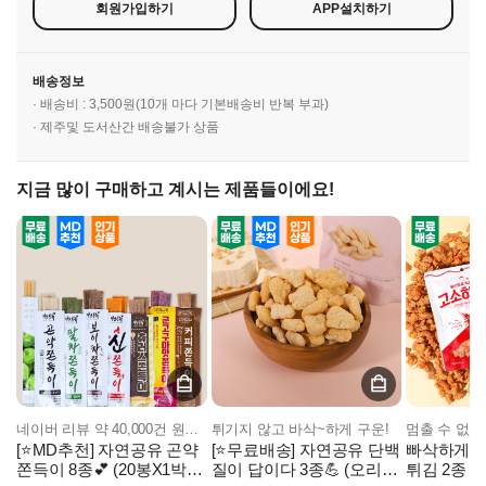
회원가입하기
APP설치하기
배송정보
· 배송비 : 3,500원(10개 마다 기본배송비 반복 부과)
· 제주및 도서산간 배송불가 상품
지금 많이 구매하고 계시는 제품들이에요!
네이버 리뷰 약 40,000건 원조 곤약쫀득이!
튀기지 않고 바삭~하게 구운!
[⭐MD추천] 자연공유 곤약
[⭐무료배송] 자연공유 단백
빠삭하게 튀
쫀득이 8종💕 (20봉X1박
질이 답이다 3종💪 (오리지
튀김 2종 