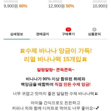
스)
널/스위트/마늘빵) 6봉
24,900원
25,900원
23,000원
9,900원
60%
12,900원
50%
10,900원
11
0
상세정보
판매공지
구매후기
상품문의
🍌수제 바나나 앙금이 가득!
리얼 바나나떡 15개입🍌
말랑말랑~ 쫀득쫀득~
바나나가 90% 이상 함유된 퓌레와
백앙금을 배합하여
직접 만든 수제 앙금!
너무 귀엽고 맛까지 좋은 달달한 수제 바나나떡🍌
아이들 간식으로도 든든하고
커피나 차와 함께 디저트로 먹어도 너무 좋아요~💕