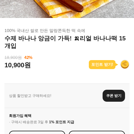
100% 국내산 쌀로 만든 말랑쫀득한 떡 속에
수제 바나나 앙금이 가득! 🍌리얼 바나나떡 15
개입
18,900원
42
%
10,900원
포인트 받기!
상품 할인받고 구매하세요!
쿠폰 받기
회원가입 혜택
· 구매시 배송완료 3일 후
1% 포인트 지급