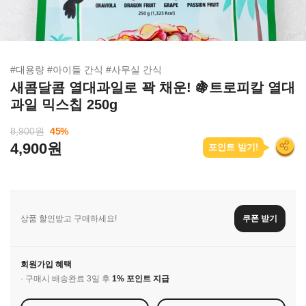
#대용량 #아이들 간식 #사무실 간식
새콤달콤 열대과일로 꽉 채운! 🍇트로피칼 열대
과일 믹스칩 250g
8,900원
45
%
4,900원
포인트 받기!
상품 할인받고 구매하세요!
쿠폰 받기
회원가입 혜택
· 구매시 배송완료 3일 후
1% 포인트 지급