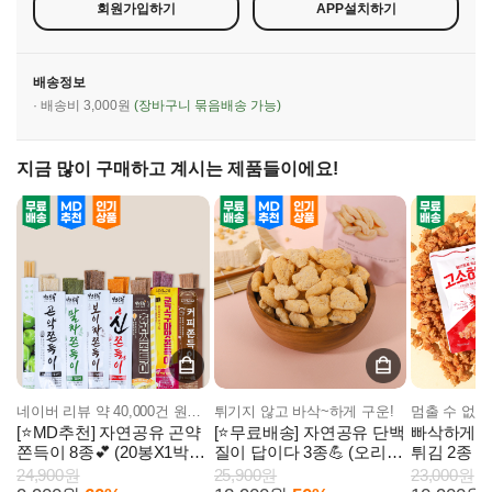
회원가입하기
APP설치하기
배송정보
· 배송비 3,000원
(장바구니 묶음배송 가능)
지금 많이 구매하고 계시는 제품들이에요!
네이버 리뷰 약 40,000건 원조 곤약쫀득이!
튀기지 않고 바삭~하게 구운!
[⭐MD추천] 자연공유 곤약
[⭐무료배송] 자연공유 단백
빠삭하게 튀
쫀득이 8종💕 (20봉X1박
질이 답이다 3종💪 (오리지
튀김 2종 
스)
널/스위트/마늘빵) 6봉
24,900원
25,900원
23,000원