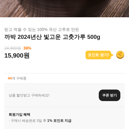
믿고 먹을 수 있는 100% 국산 고추로 만든
까박 2024년산 빛고운 고춧가루 500g
24,900원
36
%
15,900원
포인트 받기!
44
개 구매중
상품 할인받고 구매하세요!
쿠폰 받기
회원가입 혜택
· 구매시 배송완료 3일 후
1% 포인트 지급