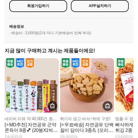
회원가입하기
APP설치하기
배송정보
· 배송비 : 3,000원(2개 마다 기본배송비 반복 부과)
지금 많이 구매하고 계시는 제품들이에요!
네이버 리뷰 약 40,000건 원조 곤약쫀득이!
튀기지 않고 바삭~하게 구운!
[⭐MD추천] 자연공유 곤약
[⭐무료배송] 자연공유 단백
빠삭하게 튀
쫀득이 8종💕 (20봉X1박
질이 답이다 3종💪 (오리지
튀김 2종 
스)
널/스위트/마늘빵) 6봉
24,900원
25,900원
23,000원