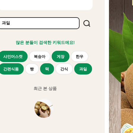
많은 분들이 검색한 키워드에요!
샤인머스캣
복숭아
게장
한우
간편식품
빵
떡
간식
과일
최근 본 상품