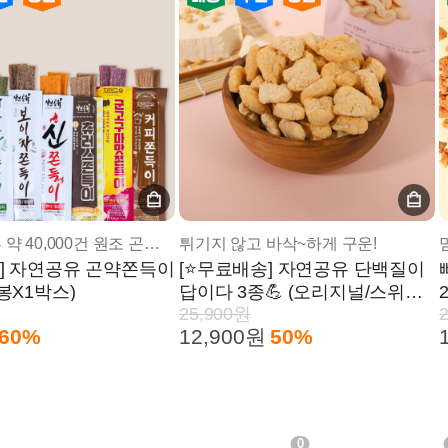
네이버 리뷰 약 40,000건 원조 곤약쫀득이!
튀기지 않고 바삭~하게 구운!
천] 자연공유 곤약쫀득이
[⭐무료배송] 자연공유 단백질이
0봉X1박스)
답이다 3종💪 (오리지널/스위트/
25,900원
마늘빵) 6봉
60%
12,900원
50%
0