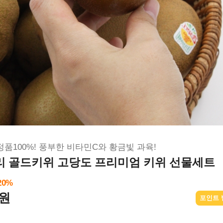
품100%! 풍부한 비타민C와 황금빛 과육!
 골드키위 고당도 프리미엄 키위 선물세트
20
%
0원
포인트 