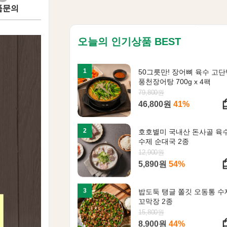
품문의
오늘의 인기상품 BEST
1
50그릇만! 장어뼈 육수 고
풍천장어탕 700g x 4팩
79,800원
46,800원
41%
2
호호별미 국내산 돈사골 육
수제 순대국 2종
12,900원
5,890원
54%
3
밥도둑 탱글 쫄깃 오동통 수
꼬막장 2종
15,800원
8,900원
44%