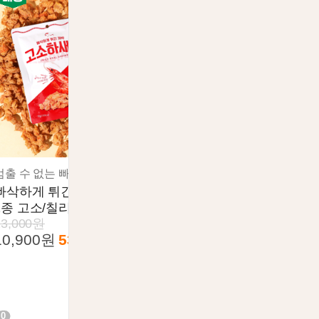
멈출 수 없는 빠삭함... 새우머리 원물을 통째로
빠삭하게 튀긴! 🦐새우머리 튀김
2종 고소/칠리
23,000원
10,900원
53%
0