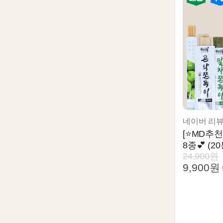
[⭐MD추
8종💕 (2
24,900원
9,900원