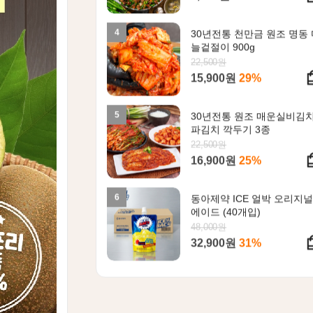
4
30년전통 천만금 원조 명동
늘겉절이 900g
22,500원
15,900원
29%
5
30년전통 원조 매운실비김
파김치 깍두기 3종
22,500원
16,900원
25%
6
동아제약 ICE 얼박 오리지
에이드 (40개입)
48,000원
32,900원
31%