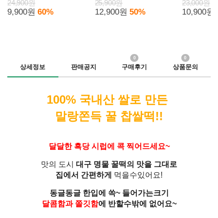
스)
널/스위트/마늘빵) 6봉
24,900원
25,900원
23,000원
9,900원
60%
12,900원
50%
10,900원
0
0
상세정보
판매공지
구매후기
상품문의
100% 국내산 쌀로 만든
말랑쫀득 꿀 찹쌀떡!!
달달한 흑당 시럽에 콕 찍어드세요~
맛의 도시
대구 명물 꿀떡의 맛을 그대로
집에서 간편하게
먹을수있어요!
동글동글 한입에 쏙~ 들어가는크기
달콤함과 쫄깃함
에 반할수밖에 없어요~