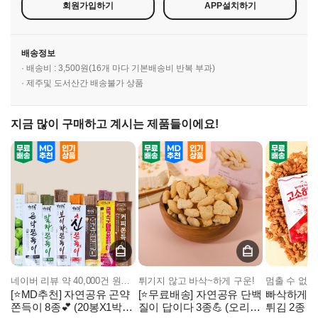
회원가입하기
APP설치하기
배송정보
· 배송비 : 3,500원(16개 마다 기본배송비 반복 부과)
· 제주및 도서산간 배송불가 상품
지금 많이 구매하고 계시는 제품들이에요!
네이버 리뷰 약 40,000건 원조 곤약쫀득이!
튀기지 않고 바삭~하게 구운!
[⭐MD추천] 자연공유 곤약
[⭐무료배송] 자연공유 단백
빠삭하게 튀
쫀득이 8종💕 (20봉X1박
질이 답이다 3종💪 (오리지
튀김 2종 