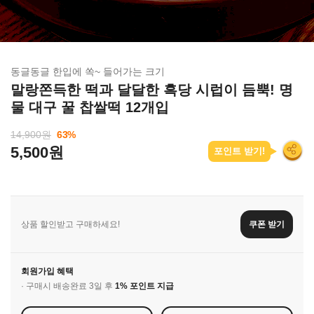
동글동글 한입에 쏙~ 들어가는 크기
말랑쫀득한 떡과 달달한 흑당 시럽이 듬뿍! 명
물 대구 꿀 찹쌀떡 12개입
14,900원
63
%
5,500원
포인트 받기!
상품 할인받고 구매하세요!
쿠폰 받기
회원가입 혜택
· 구매시 배송완료 3일 후
1% 포인트 지급