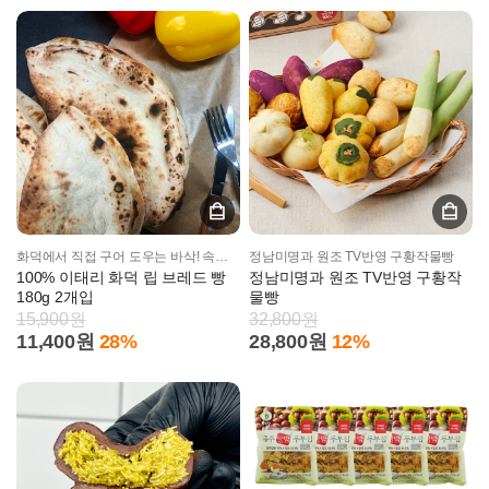
화덕에서 직접 구어 도우는 바삭! 속은 쫄깃!
정남미명과 원조 TV반영 구황작물빵
100% 이태리 화덕 립 브레드 빵
정남미명과 원조 TV반영 구황작
180g 2개입
물빵
15,900원
32,800원
11,400원
28%
28,800원
12%