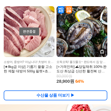
소방어, 중방어? 아닙니다! 大방어 오픈특가!!
오독오독! 쫄깃쫄깃~ 완도에서 집 앞까지 살아서 도착!
[★8kg급 이상] 기름기 좔좔 고소
[⭐가격인하] 🌊당일채취 100% 완
한 제철 대방어 500g 필렛+초장
도산 최상급 신선한 활전복 산지
세트 증정
직송
80,000원
28,900원
64%
수산물 상품 더보기 ▶