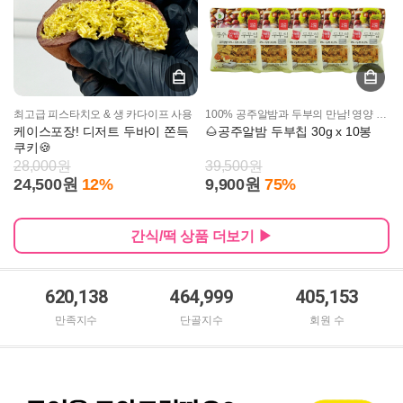
최고급 피스타치오 & 생 카다이프 사용
100% 공주알밤과 두부의 만남! 영양 가득 진한 고소한 맛
케이스포장! 디저트 두바이 쫀득
🌰공주알밤 두부칩 30g x 10봉
쿠키🍪
28,000원
39,500원
24,500원
12%
9,900원
75%
간식/떡 상품 더보기 ▶
620,138
464,999
405,153
만족지수
단골지수
회원 수