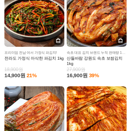
프리미엄 전남 여서 가정식 파김치!
속초 대표 김치 브랜드 누적 판매량 100만개!
전라도 가정식 아삭한 파김치 1kg
산들바람 강원도 속초 보쌈김치
1kg
18,900원
27,900원
14,900원
21%
16,900원
39%