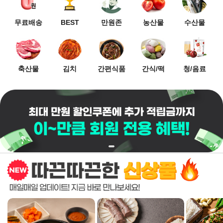
무료배송
BEST
만원존
농산물
수산물
축산물
김치
간편식품
간식/떡
청/음료