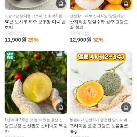
포슬포슬 밤처럼 고소하고, 호박처럼 달콤한 SS고집 미니밤호박!
신선함 그대로 산지직송! 당일배송!
50년 노하우 제주 보우짱 미니 밤
산지직송 당일수확 성주 고당도
호박
꿀 참외
16,800원
18,900원
11,900원
29%
12,900원
32%
1년에 딱 2주만 맛 볼 수 있는 경산 신비복숭아!
농블리가 깐깐하게 엄선한 당도와 과즙이 풍부한 프리미엄 멜론!
당도보장 신선황도 신비백도 복숭
프리미엄 품종 고당도 노을멜론
아
4kg