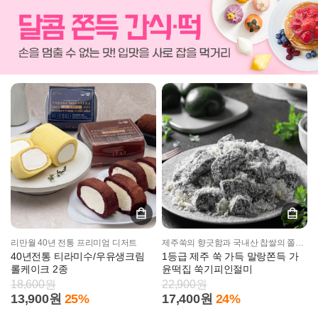
리만월 40년 전통 프리미엄 디저트
제주쑥의 향긋함과 국내산 찹쌀의 쫄깃함!
40년전통 티라미수/우유생크림
1등급 제주 쑥 가득 말랑쫀득 가
롤케이크 2종
윤떡집 쑥기피인절미
18,600원
22,900원
13,900원
25%
17,400원
24%