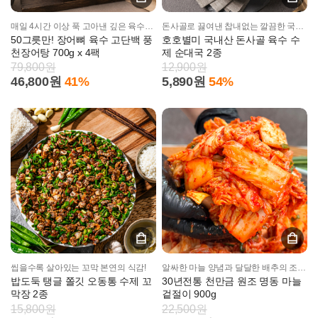
매일 4시간 이상 푹 고아낸 깊은 육수의 맛!
돈사골로 끓여낸 찹내없는 깔끔한 국물의 맛
50그릇만! 장어뼈 육수 고단백 풍
호호별미 국내산 돈사골 육수 수
천장어탕 700g x 4팩
제 순대국 2종
79,800원
12,900원
46,800원
41%
5,890원
54%
씹을수록 살아있는 꼬막 본연의 식감!
알싸한 마늘 양념과 달달한 배추의 조화!
밥도둑 탱글 쫄깃 오동통 수제 꼬
30년전통 천만금 원조 명동 마늘
막장 2종
겉절이 900g
15,800원
22,500원