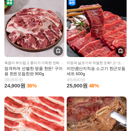
육즙이 부드럽고 풍미가 가득한 진짜 한돈
지방과 살코기의 적절한 조화! 고~소한 풍미가 일품
엄격하게 선별한 명품 한돈! 구이
이만큼산지직송 소고기 한근모둠
용 한돈모듬한판 900g
세트 600g
38,900원
49,800원
24,900원
36%
25,900원
48%