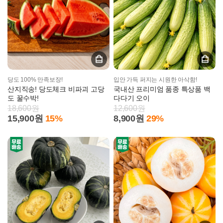
당도 100% 만족보장!
입안 가득 퍼지는 시원한 아삭함!
산지직송! 당도체크 비파괴 고당
국내산 프리미엄 품종 특상품 백
도 꿀수박!
다다기 오이
18,600원
12,600원
15,900원
15%
8,900원
29%