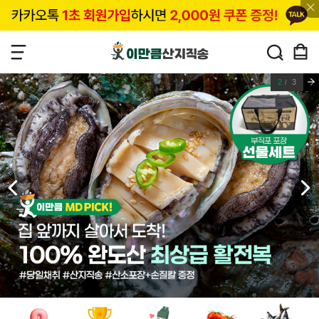
3
3
/