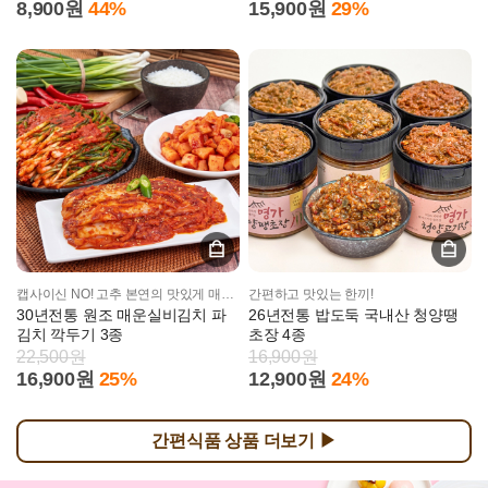
8,900원
44%
15,900원
29%
캡사이신 NO! 고추 본연의 맛있게 매운맛
간편하고 맛있는 한끼!
30년전통 원조 매운실비김치 파
26년전통 밥도둑 국내산 청양땡
김치 깍두기 3종
초장 4종
22,500원
16,900원
16,900원
25%
12,900원
24%
간편식품 상품 더보기 ▶