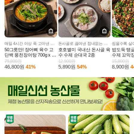
매일 4시간 이상 푹 고아낸 깊은 육수의 맛!
돈사골로 끓여낸 찹내없는 깔끔한 국물의 맛
50그릇만! 장어뼈 육수 고
호호별미 국내산 돈사골 육
밥도둑 탱글
단백 풍천장어탕 700g x 4
수 수제 순대국 2종
수제 꼬막장
팩
79,800원
12,900원
15,800원
46,800원
41%
5,890원
54%
8,900원
4