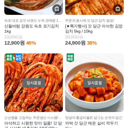
속초 대표 김치 브랜드 누적 판매량 100만개!
주문과 동시에 갓 담근 김치 발송!
산들바람 강원도 속초 포기김치
[★특가행사] 갓 담근 아삭한 김장
1kg
김치 5kg / 10kg
23,900원
39,900원
12,900원
46%
24,900원
38%
신선함을 고집하는 주문생산 시스템! 출고 당일 작업
양념의 황금비율로 담그는 손맛이 담긴
아삭하고 시원한 맛이 일품! 갓 담
까박 갓 담근 매운 실비 깍두기