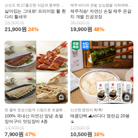
신선도 최고! 쫄깃한 식감과 풍부한 단맛!
제주 바다의 은빛 싱싱함을 식탁위에서 그대로!
살아있는 그대로! 프리미엄 활 흰
제주직송! 자연산 손질 제주 은갈
다리 활새우
치 개별 진공포장
28,900원
38,000원
21,900원
24%
19,900원
48%
한 줄씩 정성스럽게 스팀으로 초벌해 촉촉하고 두툼한 맛있장어!
신선한 명란이 톡!톡!
100% 국내산 자연산 양념·초벌
매콤단백 🌊바다다 명란김 20봉
장어구이 맛있장어 4종
🍙
14,900원
12,500원
7,900원
47%
10,500원
16%