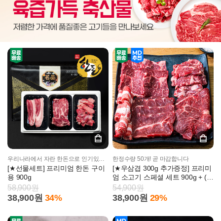
우리나라에서 자란 한돈으로 인기있는 부위만 선별하여 구성!
한정수량 50개! 곧 마감합니다
[★선물세트] 프리미엄 한돈 구이
[★우삼겹 300g 추가증정] 프리미
용 900g
엄 소고기 스페셜 세트 900g + (허
브솔트 + 스테이크소스 무료 증
58,900원
54,900원
정)
38,900원
34%
38,900원
29%