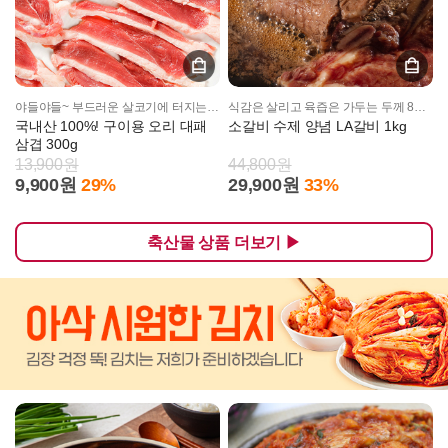
야들야들~ 부드러운 살코기에 터지는 육즙!
식감은 살리고 육즙은 가두는 두께 8mm!! 재구매 보장!!
국내산 100%! 구이용 오리 대패
소갈비 수제 양념 LA갈비 1kg
삼겹 300g
13,900원
44,800원
9,900원
29%
29,900원
33%
축산물 상품 더보기 ▶